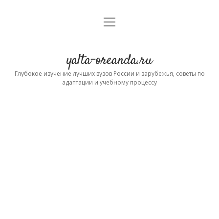
открыть
Главная
меню
Контакты
yalta-oreanda.ru
О проекте
Глубокое изучение лучших вузов России и зарубежья, советы по
адаптации и учебному процессу