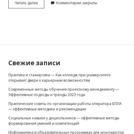
Этика
Читать далее
Комментарии закрыты
и
менеджмент
—
ключевые
аспекты
для
успешного
управления
Sidebar
Свежие записи
Практика и стажировки — Как колледж при университете
открывает двери к карьерным возможностям
Современные методы обучения проектному менеджменту —
Эффективные подходы и тренды 2023 года
Практические советы по организации работы оператора БПЛА
— эффективные методики и рекомендации
Социальные навыки у дошкольников — эффективные методы
формирования умений и компетенций
Информатика в образовательных программах для экономистов